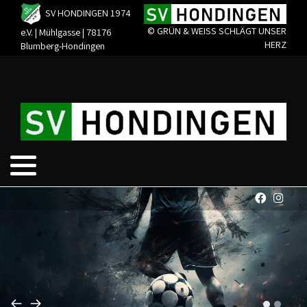
SV HONDINGEN 1974
© GRÜN & WEISS SCHLÄGT UNSER
e.V. | Mühlgasse | 78176
HERZ
Blumberg-Hondingen
Förderverein
Muter und Kind Turnen
Unsere Werte
Kinder Bewegungsgruppe
Clubheim
Yoga
Chronik
Männerturnen
Sportanlage
Ehrenmitglieder