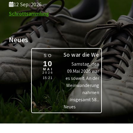
12 Sep. 2026
Schrottsammlung
Neues
So war die Weinwanderung
SO
10
Samstag, den
MAI
09.Mai 2026 war
2026
es soweit. An der
15:21
Weinwanderung
nahmen
insgesamt 58...
Neues